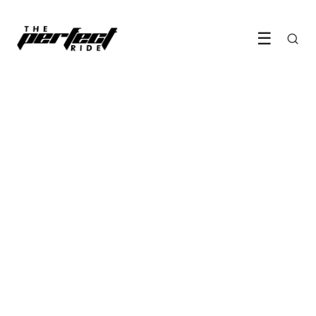
☰
KOPEN & VERKOPEN
Wat niemand je vertelt als je
een Chinese auto koopt
7 June 2026
·
7 min leestijd