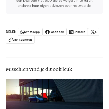
een knalrode Fiat 500 die ze weigert in te ruilen,
ondanks haar eigen adviezen over restwaarde.
DELEN
WhatsApp
Facebook
LinkedIn
X
Link kopieren
Misschien vind je dit ook leuk