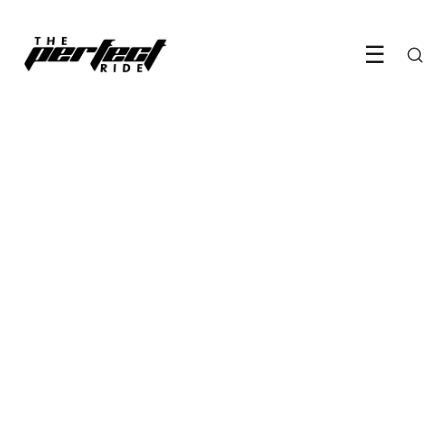
☰
AUTOMODELLEN & INNOVATIE
De elektrische Mercedes CLA
wint Auto van het Jaar 2026
3 June 2026
·
6 min leestijd